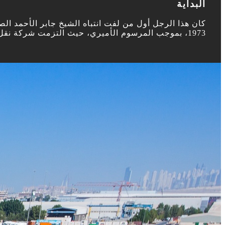
البداية
كان هذا الرجل أول من لفت انتباه الشيخ جابر الأحمد ال
1973، بموجب المرسوم الأميري، حيث التزمت شركة نقل وتجارة المواشي بتوفير حلول عملية وموثوقة لمتطلبات إنتاج اللحوم وتجارة المواشي التي واجهتها آنذاك.