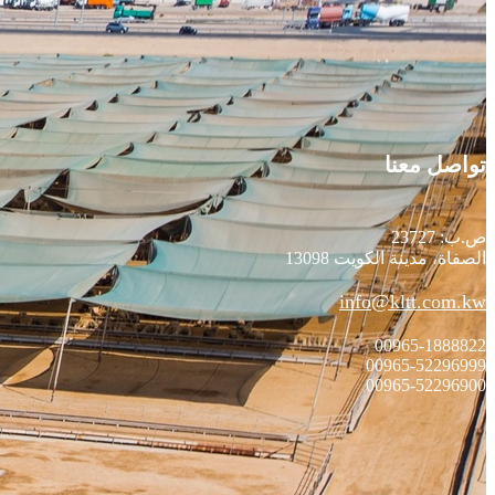
تواصل معنا
ص.ب: 23727
الصفاة، مدينة الكويت 13098
info@kltt.com.kw
00965-1888822
00965-52296999
00965-52296900