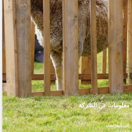
المواشي
​نحن نستورد جميع انواع الماشية من الاغنام والابقار والعجول من
استراليا ومن جميع دول العالم، ونقوم باختيار الماشية وفق ضوابط
صارمة لاختيار افضل انواع الماشية عبر فرعنا في استراليا (رتوا) او
ممثلينا في الدول الاخرى ، ونقوم بنقلها وتوصيلها بأعلى مستويات
الكفاءة الى دولة الكويت ودول مجلس التعاون الخليجي والى الشرق
الاوسط، بواسطة اسطولنا البحري، وكل هذه العمليات تتم تحت
اشراف فريق متخصص لضبط الجودة ولمراقبة ومتابعة سلامة النقل
والتحميل والتنزيل.
معلومات عن الشركة
عن المواشي
الخدمات