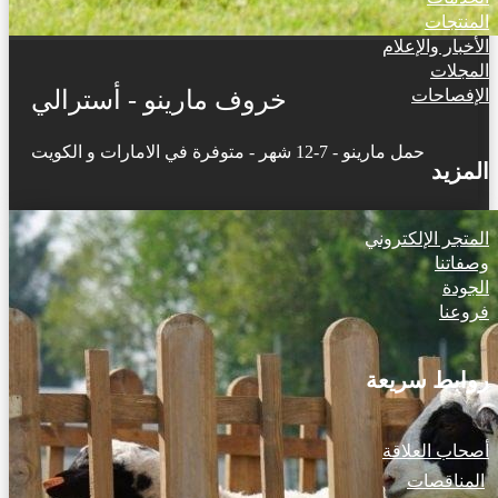
المنتجات
الأخبار والإعلام
المجلات
الإفصاحات
خروف مارينو - أسترالي
حمل مارينو - 7-12 شهر - متوفرة في الامارات و الكويت
المزيد
المتجر الإلكتروني
وصفاتنا
الجودة
فروعنا
روابط سريعة
أصحاب العلاقة
المناقصات