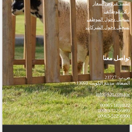
طلب عروض أسعار
ركن الوظائف
تسجيل دخول الموظف
تسجيل دخول الشركات
تواصل معنا
ص.ب: 23727
الصفاة، مدينة الكويت 13098
info@kltt.com.kw
00965-1888822
00965-52296999
00965-52296900