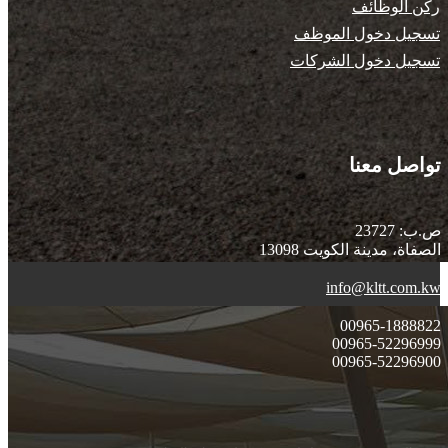
ركن الوظائف
تسجيل دخول الموظف
تسجيل دخول الشركات
تواصل معنا
ص.ب: 23727
الصفاة، مدينة الكويت 13098
info@kltt.com.kw
00965-1888822
00965-52296999
00965-52296900